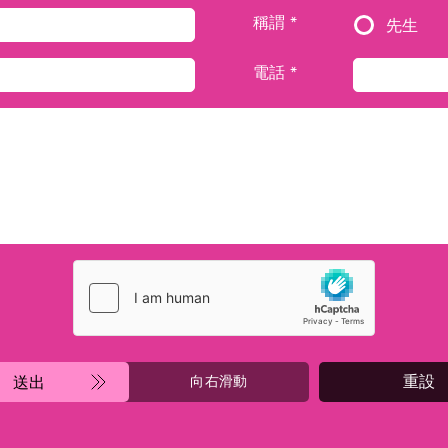
稱謂 *
先生
電話 *
重設
送出
向右滑動