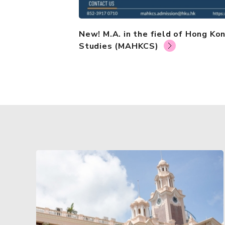
招生 (MAHKCS)
New! M.A. in the field of Hong Ko
Studies (MAHKCS)