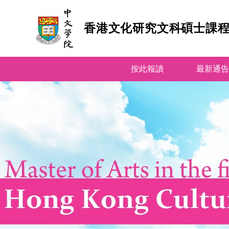
香港文化研究文科碩士課
跳
按此報讀
到
最新通告
內
容
(按
輸
入
鍵)