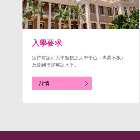
入學要求
須持有認可大學頒授之大學學位（專業不限）
及達到指定英語水平。
詳情