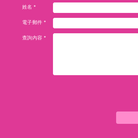
姓名 *
電子郵件 *
查詢內容 *