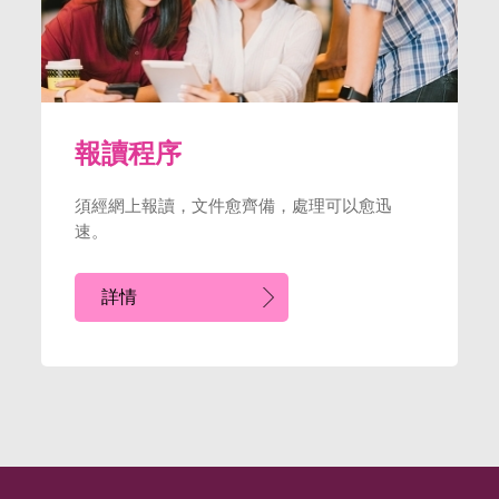
報讀程序
須經網上報讀，文件愈齊備，處理可以愈迅
速。
詳情