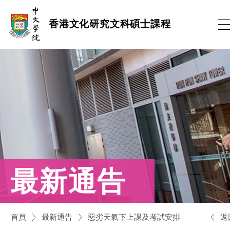
跳
香港文化研究文科碩士課程
到
內
容
(按
輸
入
鍵)
最新通告
返
首頁
最新通告
惡劣天氣下上課及考試安排