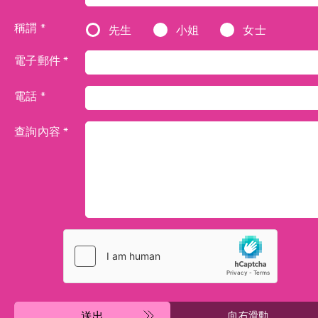
稱謂 *
先生
小姐
女士
電子郵件 *
電話 *
查詢內容 *
送出
向右滑動