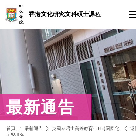
跳
香港文化研究文科碩士課程
到
內
容
(按
輸
入
鍵)
最新通告
返
首頁
最新通告
英國泰晤士高等教育(THE)國際化
大學排名