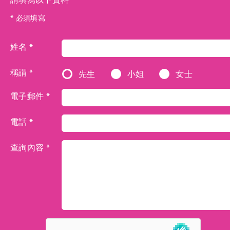
* 必須填寫
姓名 *
稱謂 *
先生
小姐
女士
電子郵件 *
電話 *
查詢內容 *