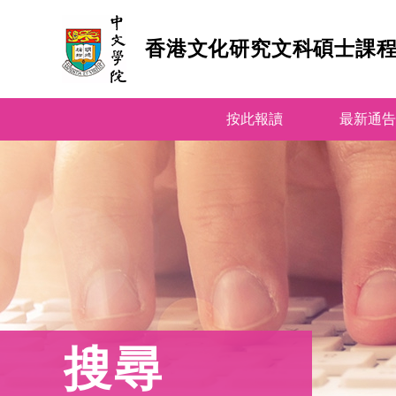
香港文化研究文科碩士課
跳
按此報讀
到
最新通告
內
容
(按
輸
入
鍵)
搜尋